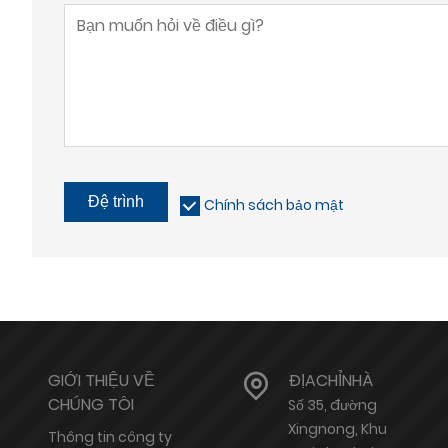
Đệ trình
Chính sách bảo mật
GIỚI THIỆU VỀ
ĐỊACHỈNHÀ
CHÚNG TÔI
Số 35, đường
Xingnong, Khu
Thông tin công ty