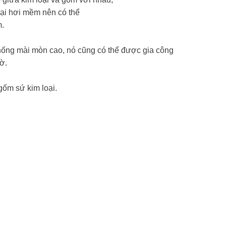
oại hơi mềm nên có thể
m.
chống mài mòn cao, nó cũng có thể được gia công
iờ.
gốm sứ kim loại.