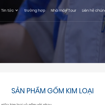
Tin tức
trường hợp
Nhà máy Tour
Liên hệ chún
SẢN PHẨM GỐM KIM LOẠI
p giữa kim loại và gốm với nhau,